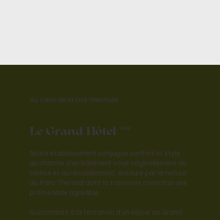
Au cœur de la cité thermale...
Le Grand Hôtel ***
Notre établissement conjugue confort et style
au charme d’un bâtiment voué originellement au
silence et au recueillement, entouré par la nature
du Parc Thermal dont la traversée constitue une
promenade agréable.
Succombez à la tentation d’un séjour au Grand