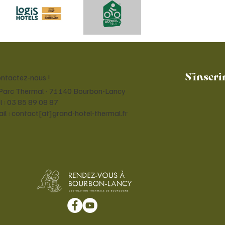
S'inscri
ntactez-nous !
Parc Thermal - 71140 Bourbon-Lancy
l : 03 85 89 08 87
il : contact[at]grand-hotel-thermal.fr