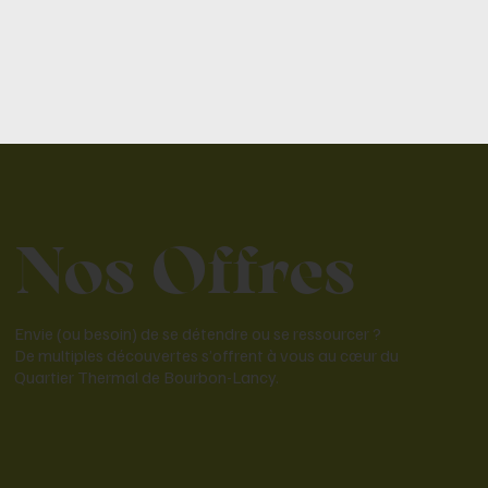
Nos Offres
Envie (ou besoin) de se détendre ou se ressourcer ?
De multiples découvertes s’offrent à vous au cœur du
Quartier Thermal de Bourbon-Lancy.