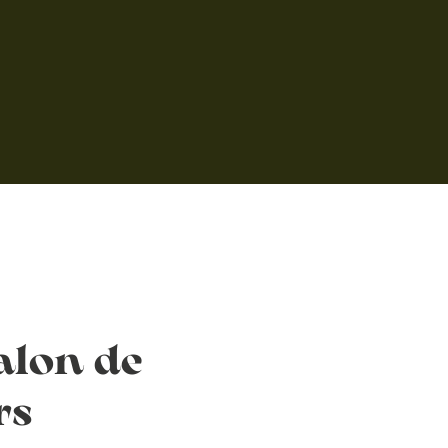
alon de
rs