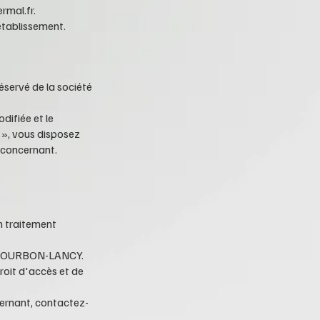
rmal.fr
.
établissement.
éservé de la société
difiée et le
», vous disposez
s concernant.
un traitement
OURBON-LANCY.
roit d'accès et de
cernant, contactez-