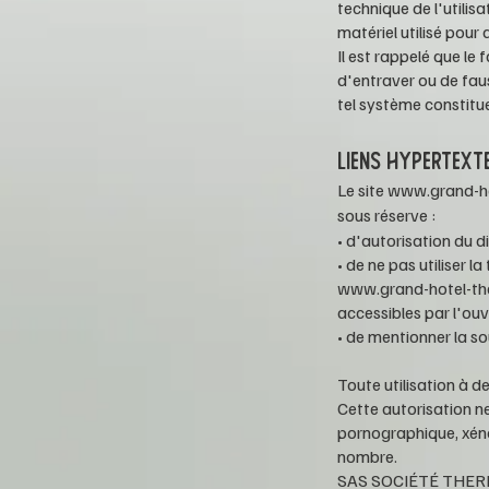
technique de l'utilis
matériel utilisé pour 
Il est rappelé que l
d'entraver ou de fau
tel système constitue
LIENS HYPERTEXT
Le site
www.grand-ho
sous réserve :
• d'autorisation du di
• de ne pas utiliser l
www.grand-hotel-the
accessibles par l'ouv
• de mentionner la so
Toute utilisation à d
Cette autorisation n
pornographique, xéno
nombre.
SAS SOCIÉTÉ
THER