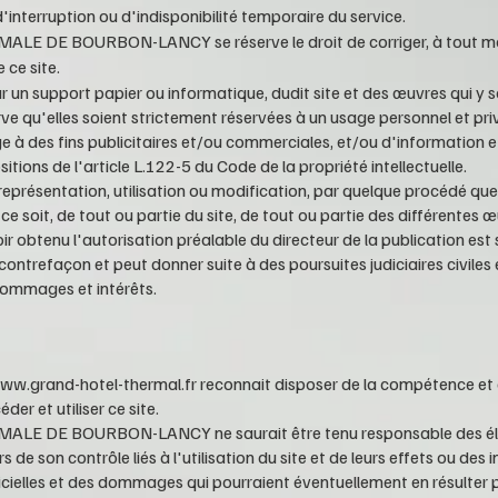
interruption ou d'indisponibilité temporaire du service.
MALE DE BOURBON-LANCY
se réserve le droit de corriger, à tout
 ce site.
r un support papier ou informatique, dudit site et des œuvres qui y 
ve qu'elles soient strictement réservées à un usage personnel et pri
e à des fins publicitaires et/ou commerciales, et/ou d'information e
tions de l'article L.122-5 du Code de la propriété intellectuelle.
eprésentation, utilisation ou modification, par quelque procédé que 
e soit, de tout ou partie du site, de tout ou partie des différentes œ
 obtenu l'autorisation préalable du directeur de la publication est 
 contrefaçon et peut donner suite à des poursuites judiciaires civiles 
ommages et intérêts.
ww.grand-hotel-thermal.fr
reconnait disposer de la compétence e
er et utiliser ce site.
MALE DE BOURBON-LANCY
ne saurait
être tenu responsable des é
de son contrôle liés à l'utilisation du site et de leurs effets ou des 
gicielles et des dommages qui pourraient éventuellement en résulter