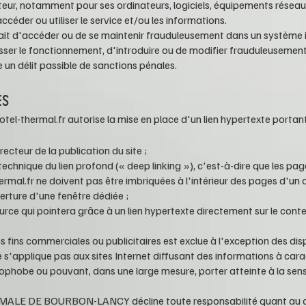
ateur, notamment pour ses ordinateurs, logiciels, équipements réseau
accéder ou utiliser le service et/ou les informations.
e fait d'accéder ou de se maintenir frauduleusement dans un système
sser le fonctionnement, d'introduire ou de modifier frauduleusemen
 un délit passible de sanctions pénales.
ES
tel-thermal.fr
autorise la mise en place d'un lien hypertexte portan
recteur de la publication du site ;
a technique du lien profond (« deep linking »), c'est-à-dire que les pag
rmal.fr
ne doivent pas être imbriquées à l'intérieur des pages d'un a
erture d'une fenêtre dédiée ;
urce qui pointera grâce à un lien hypertexte directement sur le conte
es fins commerciales ou publicitaires est exclue à l'exception des dis
e s'applique pas aux sites Internet diffusant des informations à car
phobe ou pouvant, dans une large mesure, porter atteinte à la sensi
MALE DE BOURBON-LANCY
décline toute responsabilité quant au 