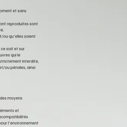
 moment et sans
sont reproduites sont
vé.
t/ou qu'elles soient
ce soit et sur
uvres qui le
strictement interdite,
et/ou pénales, ainsi
t des moyens
léments et
incompatibilités
 pour l'environnement