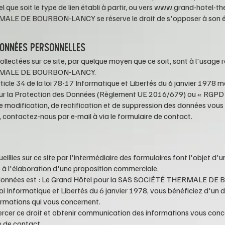
l que soit le type de lien établi à partir, ou vers
www.grand-hotel-the
MALE DE BOURBON-LANCY
se réserve le droit de s'opposer à son 
DONNÉES PERSONNELLES
llectées sur ce site, par quelque moyen que ce soit, sont à l'usage r
MALE DE BOURBON-LANCY
.
cle 34 de la loi 78-17 Informatique et Libertés du 6 janvier 1978 mo
ur la Protection des Données (Règlement UE 2016/679) ou « RGPD 
de modification, de rectification et de suppression des données vou
, contactez-nous par e-mail à via le formulaire de contact.
eillies sur ce site par l'intermédiaire des formulaires font l'objet d'
 à l'élaboration d'une proposition commerciale.
données est : Le Grand Hôtel pour la
SAS SOCIÉTÉ
THERMALE DE B
i Informatique et Libertés du 6 janvier 1978, vous bénéficiez d'un d
formations qui vous concernent.
ercer ce droit et obtenir communication des informations vous con
e de contact.