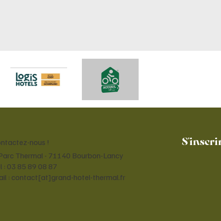
S'inscri
ntactez-nous !
Parc Thermal - 71140 Bourbon-Lancy
l : 03 85 89 08 87
il : contact[at]grand-hotel-thermal.fr