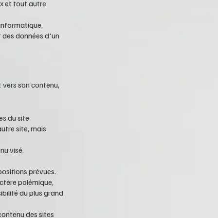
x et tout autre
 informatique,
t des données d'un
t vers son contenu,
es du site
utre site, mais
nu visé.
positions prévues.
actère polémique,
bilité du plus grand
contenu des sites