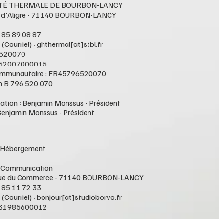
CIÉTÉ THERMALE DE BOURBON-LANCY
ace d'Aligre - 71140 BOURBON-LANCY
3 85 89 08 87
(Courriel) : ghthermal[at]stbl.fr
6520070
652007000015
ommunautaire : FR45796520070
n B 796 520 070
ication : Benjamin Monssus - Président
Benjamin Monssus - Président
 & Hébergement
- Communication
3 rue du Commerce - 71140 BOURBON-LANCY
9 85 11 72 33
(Courriel) : bonjour[at]studioborvo.fr
331985600012